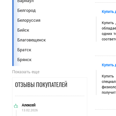
Барнаул
Стоматолог
Белгород
Купить 
Строитель
Белоруссия
Купить 
Техник
обладае
Бийск
Тренер по фитнесу
одних т
соответ
Благовещенск
Фармацевт
Братск
Фельдшер
Брянск
Экономист
Купить 
Владивосток
Показать еще
Энергетик
Купить
Владикавказ
специал
Юрист
ОТЗЫВЫ ПОКУПАТЕЛЕЙ
физиоло
Владимир
получит
Волгоград
Алексей
Волжский
13.02.2026