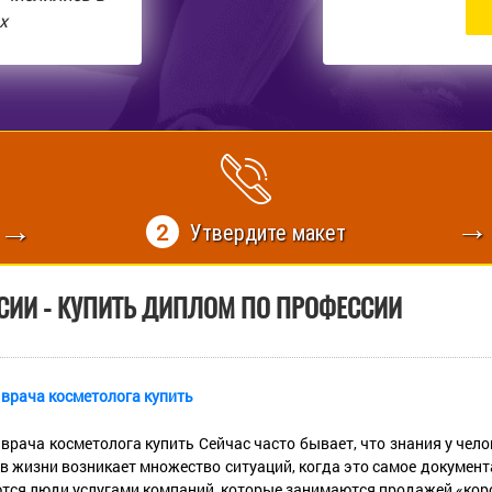
х
2
Утвердите макет
СИИ - КУПИТЬ ДИПЛОМ ПО ПРОФЕССИИ
врача косметолога купить
врача косметолога купить Сейчас часто бывает, что знания у чел
А в жизни возникает множество ситуаций, когда это самое докуме
тся люди услугами компаний, которые занимаются продажей «короче