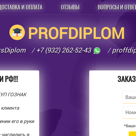
ДОСТАВКА И ОПЛАТА
ОТЗЫВЫ
ВОПРОСЫ И ОТВЕ
PROFDIPLOM
xsDiplom
+7 (932) 262-52-43
proffd
 РФ!!!
ЗАКАЗ
ГУП ГОЗНАК
 клиента
нии его в руки
*Ваши
 числились в