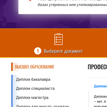
базах утерянных или утилизированны
1
Выберите документ
ПРОФЕС
ВЫСШЕЕ ОБРАЗОВАНИЕ
Диплом бакалавра
Диплом 
Диплом специалиста
Диплом 
Диплом магистра
– нет. 
Диплом для иностр. граждан
пользую