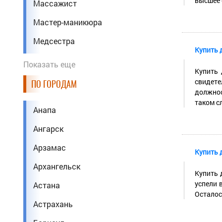
высшее 
Массажист
Мастер-маникюра
Медсестра
Купить 
Менеджер
Показать еще
Купить 
Механик
свидете
ПО ГОРОДАМ
должнос
Парикмахер
таком сл
Анапа
Педагог
Ангарск
Повар
Арзамас
Купить 
Программист
Архангельск
Психолог
Купить 
успели 
Астана
Сантехник
Осталось
Астрахань
Сварщик