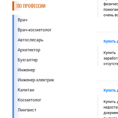
физичес
ПО ПРОФЕССИИ
помогаю
очень во
Врач
Врач-косметолог
Автослесарь
Купить 
Архитектор
Купить 
заработ
Бухгалтер
отсутств
Инженер
Инженер-электрик
Капитан
Купить 
Косметолог
Купить 
недоста
Лингвист
докумен