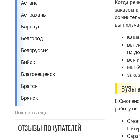
Когда реч
Астана
Сантехник
заказом к
Астрахань
сомнитель
Сварщик
вы получа
Барнаул
Стоматолог
ваша
Белгород
Строитель
вы с
Белоруссия
на до
Техник
вся 
Бийск
Тренер по фитнесу
мы б
Благовещенск
зака
Фармацевт
Братск
ВУЗы в
Фельдшер
Брянск
В Смоленс
Экономист
работу не 
Владивосток
Показать еще
Энергетик
Смол
Владикавказ
Юрист
ОТЗЫВЫ ПОКУПАТЕЛЕЙ
Петер
Владимир
Сара