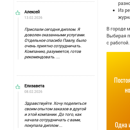
разно
Волгоград
Из р
Алексей
Волжский
журн
13.02.2026
Вологда
В городе 
Прислали сегодня диплом. Я
доволен оказанными услугами.
Выбирая п
Воронеж
Отдельное спасибо Павлу, было
с работой.
очень приятно сотрудничать.
Грозный
Компанию, разумеется, готов
рекомендовать. ...
Екатеринбург
Иваново
Посто
Ижевск
Елизавета
н
08.02.2026
Иркутск
Здравствуйте. Хочу поделиться
Йошкар Ола
своим опытом заказов в другой
и этой компании. До того, как
Казань
начала сотрудничать с вами,
Одна 
покупала диплом ...
Казахстан