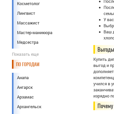
После
Косметолог
Посл
Лингвист
семь
У вас
Массажист
Выбр
Ваш 
Мастер-маникюра
хлоп
Медсестра
Выгоды
Менеджер
Показать еще
Купить ди
Механик
ПО ГОРОДАМ
выгод и п
Парикмахер
дополняет
Анапа
компетенц
Педагог
учился в 
Ангарск
заканчива
Повар
изрядно п
Арзамас
Программист
Почему 
Архангельск
Психолог