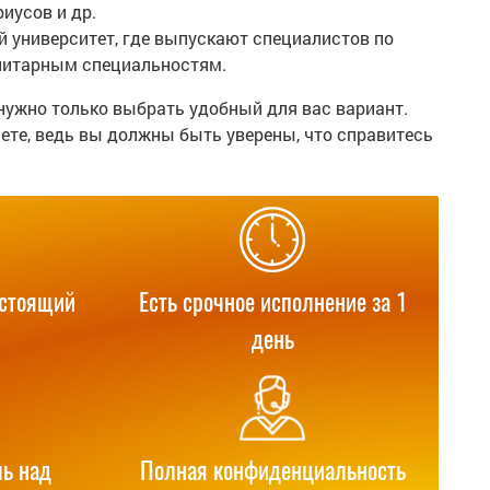
иусов и др.
 университет, где выпускают специалистов по
анитарным специальностям.
 нужно только выбрать удобный для вас вариант.
ете, ведь вы должны быть уверены, что справитесь
астоящий
Есть срочное исполнение за 1
день
ь над
Полная конфиденциальность