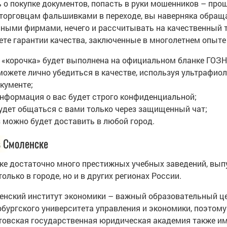
ь о покупке документов, попасть в руки мошенников – пр
 торговцам фальшивками в переходе, вы наверняка обращ
ными фирмами, нечего и рассчитывать на качественный то
ете гарантии качества, заключенные в многолетнем опыте
 «корочка» будет выполнена на официальном бланке ГОЗН
можете лично убедиться в качестве, используя ультрафио
кументе;
информация о вас будет строго конфиденциальной;
удет общаться с вами только через защищенный чат;
з можно будет доставить в любой город.
 Смоленске
ке достаточно много престижных учебных заведений, вы
только в городе, но и в других регионах России.
енский институт экономики – важный образовательный цен
бургского университета управления и экономики, поэтому 
товская государственная юридическая академия также име