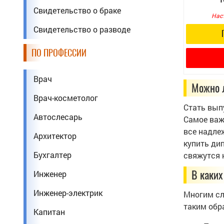
Свидетельство о браке
Нас
Свидетельство о разводе
ПО ПРОФЕССИИ
Врач
Можно 
Врач-косметолог
Стать вып
Автослесарь
Самое важ
все надле
Архитектор
купить ди
Бухгалтер
свяжутся 
В каких
Инженер
Инженер-электрик
Многим сл
таким обр
Капитан