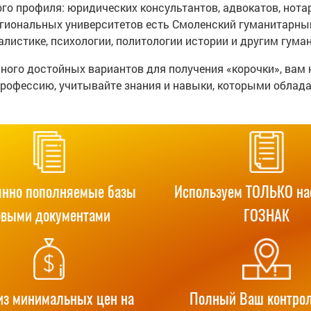
го профиля: юридических консультантов, адвокатов, нотар
егиональных университетов есть Смоленский гуманитарный
алистике, психологии, политологии истории и другим гум
много достойных вариантов для получения «корочки», вам
рофессию, учитывайте знания и навыки, которыми облада
янно пополняемые базы
Используем ТОЛЬКО н
овыми документами
ГОЗНАК
из минимальных цен на
Полный Ваш контрол