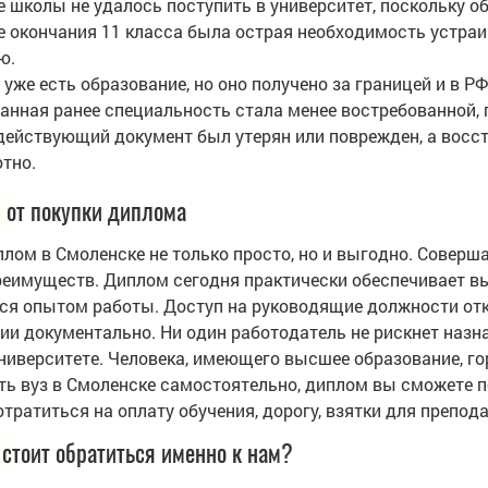
 школы не удалось поступить в университет, поскольку о
е окончания 11 класса была острая необходимость устраив
ю.
 уже есть образование, но оно получено за границей и в Р
анная ранее специальность стала менее востребованной, 
действующий документ был утерян или поврежден, а восст
отно.
 от покупки диплома
плом в Смоленске не только просто, но и выгодно. Соверш
реимуществ. Диплом сегодня практически обеспечивает вы
ся опытом работы. Доступ на руководящие должности отк
ии документально. Ни один работодатель не рискнет назн
университете. Человека, имеющего высшее образование, г
ть вуз в Смоленске самостоятельно, диплом вы сможете по
отратиться на оплату обучения, дорогу, взятки для препо
стоит обратиться именно к нам?