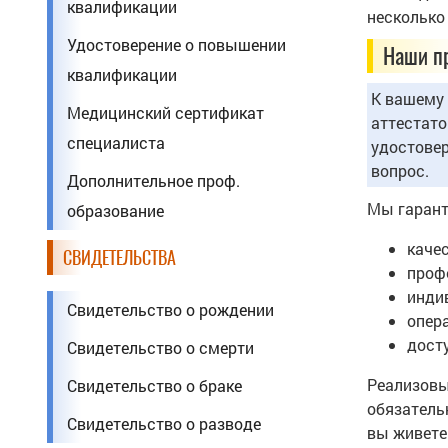
квалификации
несколько
Удостоверение о повышении
Наши п
квалификации
К вашему 
Медицинский сертификат
аттестато
специалиста
удостовер
вопрос.
Дополнительное проф.
Мы гарант
образование
качес
СВИДЕТЕЛЬСТВА
проф
инди
Свидетельство о рождении
опер
дост
Свидетельство о смерти
Реализовы
Свидетельство о браке
обязатель
Свидетельство о разводе
вы живете