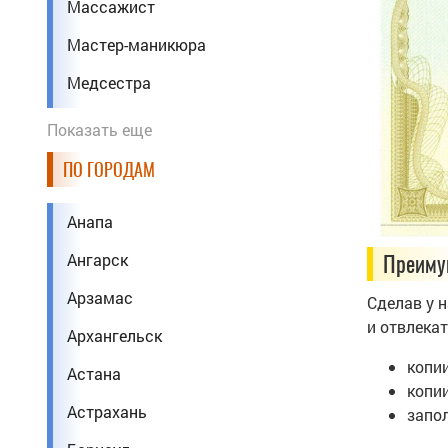
Массажист
Мастер-маникюра
Медсестра
Менеджер
Показать еще
Механик
ПО ГОРОДАМ
Парикмахер
Анапа
Педагог
Ангарск
Преиму
Повар
Арзамас
Сделав у н
Программист
и отвлекат
Архангельск
Психолог
копии
Астана
Сантехник
копи
Астрахань
запол
Сварщик