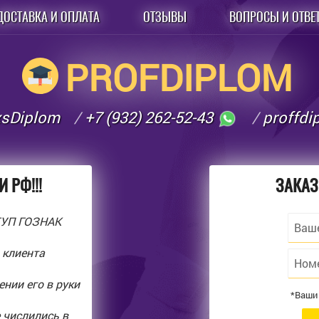
ДОСТАВКА И ОПЛАТА
ОТЗЫВЫ
ВОПРОСЫ И ОТВЕ
PROFDIPLOM
xsDiplom
+7 (932) 262-52-43
proffd
 РФ!!!
ЗАКАЗ
ГУП ГОЗНАК
 клиента
нии его в руки
*Ваши
 числились в