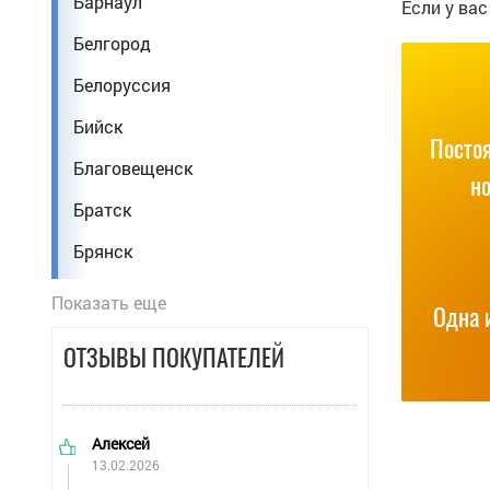
Барнаул
Если у ва
Стоматолог
Белгород
Строитель
Белоруссия
Техник
Бийск
Тренер по фитнесу
Посто
Благовещенск
н
Фармацевт
Братск
Фельдшер
Брянск
Экономист
Владивосток
Показать еще
Энергетик
Одна 
Владикавказ
Юрист
ОТЗЫВЫ ПОКУПАТЕЛЕЙ
Владимир
Волгоград
Алексей
Волжский
13.02.2026