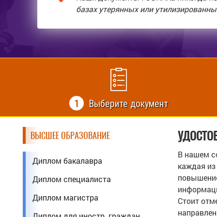
базах утерянных или утилизированны
1
Выберите документ
УДОСТО
ВЫСШЕЕ ОБРАЗОВАНИЕ
В нашем с
Диплом бакалавра
каждая из
повышение
Диплом специалиста
информацио
Диплом магистра
Стоит отме
направлен
Диплом для иностр. граждан